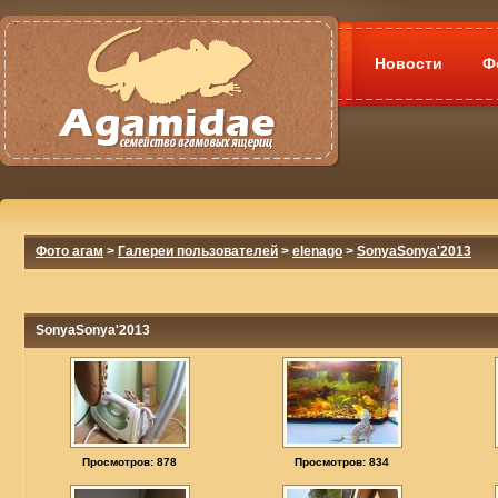
Новости
Ф
Фото агам
>
Галереи пользователей
>
elenago
>
SonyaSonya'2013
SonyaSonya'2013
Просмотров: 878
Просмотров: 834