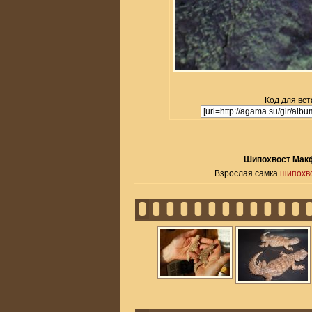
Код для вст
Шипохвост Макф
Взрослая самка
шипохв