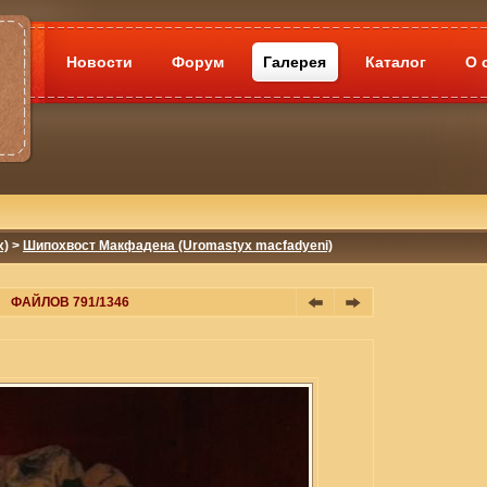
Новости
Форум
Галерея
Каталог
О 
x)
>
Шипохвост Макфадена (Uromastyx macfadyeni)
ФАЙЛОВ 791/1346