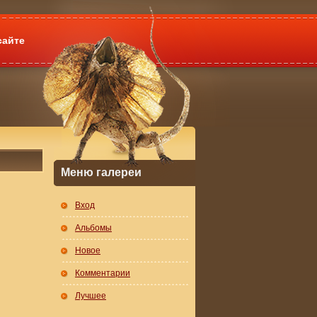
сайте
Меню галереи
Вход
Альбомы
Новое
Комментарии
Лучшее