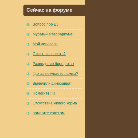
Сейчас на форуме
Вопрос про Д3
Муравьи в террариуме
Мой динозавр
Стоит ли спасать?
Разведение бородатых
Где вы покупаете лампы?
Вылечили динозавра)
Помогите!!!!!!
Отсутствие живого корма
помогите советом!