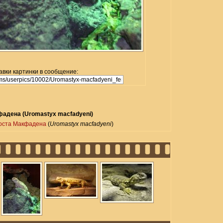
авки картинки в сообщение:
адена (Uromastyx macfadyeni)
оста Макфадена
(
Uromastyx macfadyeni
)