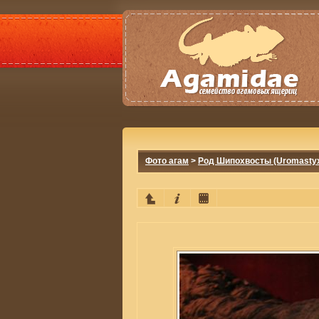
Фото агам
>
Род Шипохвосты (Uromasty