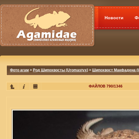
Новости
Ф
Фото агам
>
Род Шипохвосты (Uromastyx)
>
Шипохвост Макфадена (U
ФАЙЛОВ 790/1346