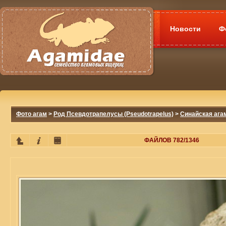
Новости
Ф
Фото агам
>
Род Псевдотрапелусы (Pseudotrapelus)
>
Синайская агам
ФАЙЛОВ 782/1346