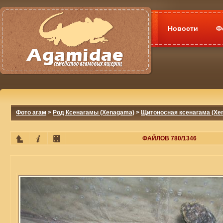
Новости
Ф
Фото агам
>
Род Ксенагамы (Xenagama)
>
Щитоносная ксенагама (Xena
ФАЙЛОВ 780/1346