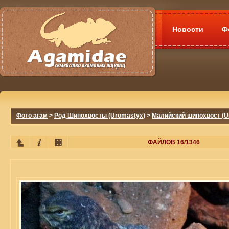
Новости
Ф
Фото агам
>
Род Шипохвосты (Uromastyx)
>
Малийский шипохвост (Ur
ФАЙЛОВ 16/1346