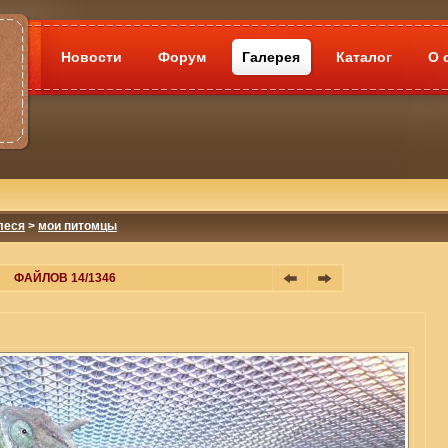
Новости
Форум
Галерея
Каталог
О 
леся
>
мои питомцы
ФАЙЛОВ 14/1346