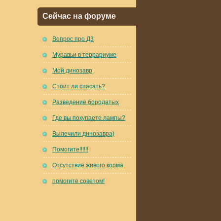
Сейчас на форуме
Вопрос про Д3
Муравьи в террариуме
Мой динозавр
Стоит ли спасать?
Разведение бородатых
Где вы покупаете лампы?
Вылечили динозавра)
Помогите!!!!!!
Отсутствие живого корма
помогите советом!