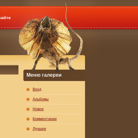
сайте
Меню галереи
Вход
Альбомы
Новое
Комментарии
Лучшее