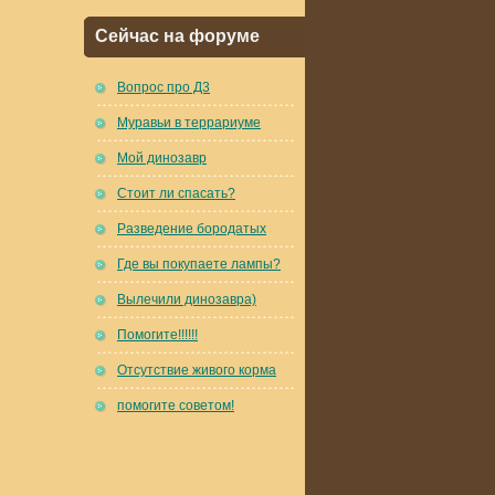
Сейчас на форуме
Вопрос про Д3
Муравьи в террариуме
Мой динозавр
Стоит ли спасать?
Разведение бородатых
Где вы покупаете лампы?
Вылечили динозавра)
Помогите!!!!!!
Отсутствие живого корма
помогите советом!