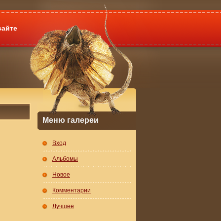
сайте
Меню галереи
Вход
Альбомы
Новое
Комментарии
Лучшее