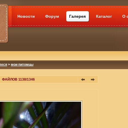
Новости
Форум
Галерея
Каталог
О 
леся
>
мои питомцы
ФАЙЛОВ 1138/1346