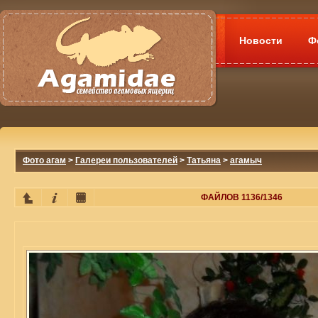
Новости
Ф
Фото агам
>
Галереи пользователей
>
Татьяна
>
агамыч
ФАЙЛОВ 1136/1346