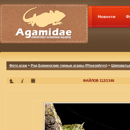
Новости
Ф
Фото агам
>
Род Борнеоские горные агамы (Phoxophrys)
>
Шиповатый
ФАЙЛОВ 112/1346