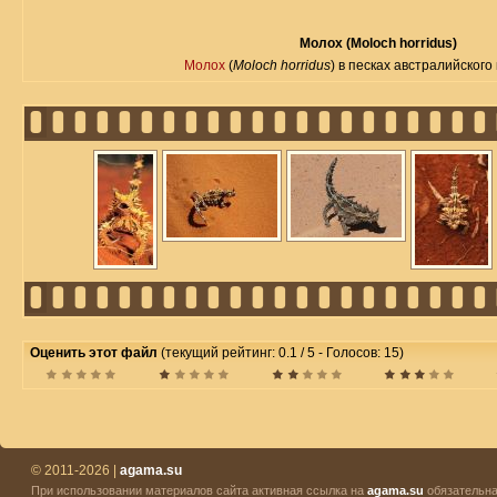
Молох (Moloch horridus)
Молох
(
Moloch horridus
) в песках австралийского
Оценить этот файл
(текущий рейтинг: 0.1 / 5 - Голосов: 15)
© 2011-2026 |
agama.su
При использовании материалов сайта активная ссылка на
agama.su
обязательна