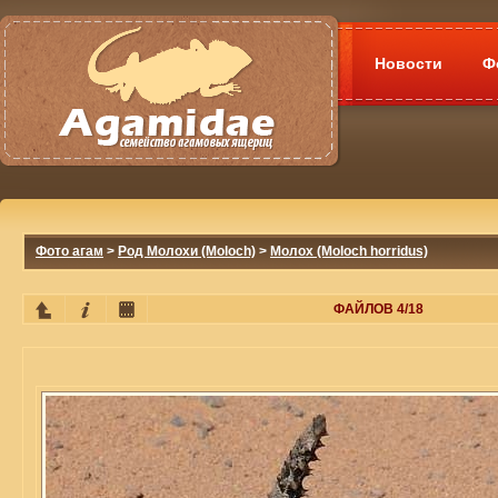
Новости
Ф
Фото агам
>
Род Молохи (Moloch)
>
Молох (Moloch horridus)
ФАЙЛОВ 4/18