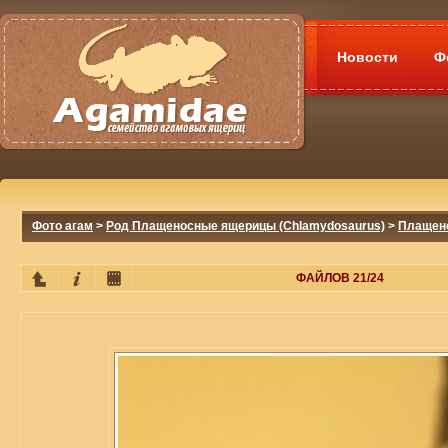
Новости
Ф
Фото агам
>
Род Плащеносные ящерицы (Chlamydosaurus)
>
Плащено
ФАЙЛОВ 21/24