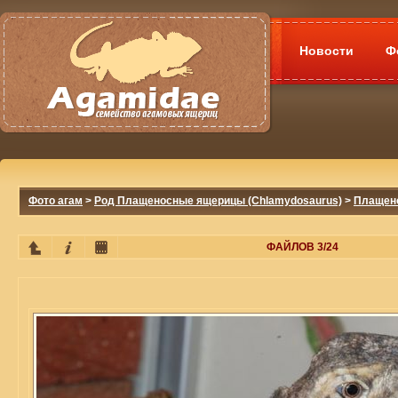
Новости
Ф
Фото агам
>
Род Плащеносные ящерицы (Chlamydosaurus)
>
Плащено
ФАЙЛОВ 3/24