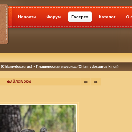
Новости
Форум
Галерея
Каталог
О 
(Chlamydosaurus)
>
Плащеносная ящерица (Chlamydosaurus kingii)
ФАЙЛОВ 2/24