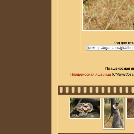
Код для вст
Плащеносная ящ
Плащеносная ящерица
(
Chlamydosau