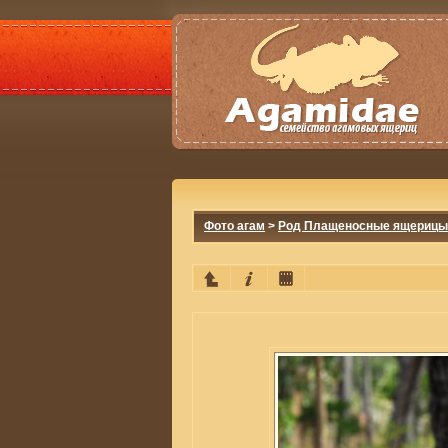
Фото агам
>
Род Плащеносные ящерицы 