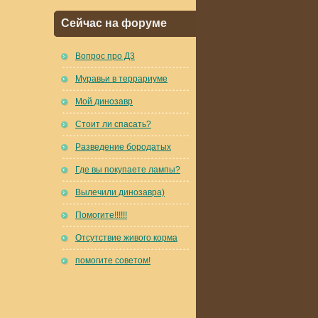
Сейчас на форуме
Вопрос про Д3
Муравьи в террариуме
Мой динозавр
Стоит ли спасать?
Разведение бородатых
Где вы покупаете лампы?
Вылечили динозавра)
Помогите!!!!!!
Отсутствие живого корма
помогите советом!