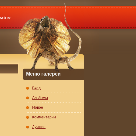
сайте
Меню галереи
Вход
Альбомы
Новое
Комментарии
Лучшее