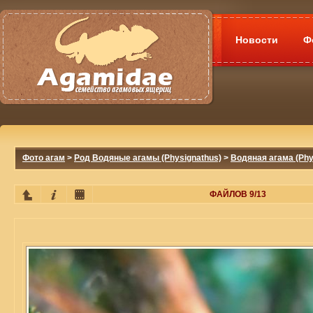
Новости
Ф
Фото агам
>
Род Водяные агамы (Physignathus)
>
Водяная агама (Phy
ФАЙЛОВ 9/13