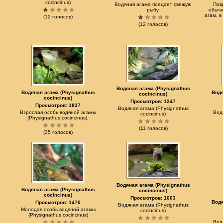
cocincinus)
Водяная агама поедает свежую
Пов
рыбу.
обычн
агам, 
(12 голосов)
(12 голосов)
Водяная агама (Physignathus
Водяная агама (Physignathus
Водя
cocincinus)
cocincinus)
Просмотров: 1247
Просмотров: 1837
Водяная агама (Physignathus
Взрослая особь водяной агамы
Вод
cocincinus)
(Physignathus cocincinus).
(11 голосов)
(35 голосов)
Водяная агама (Physignathus
Водяная агама (Physignathus
cocincinus)
cocincinus)
Просмотров: 1603
Водя
Просмотров: 1470
Водяная агама (Physignathus
Молодая особь водяной агамы
cocincinus)
(Physignathus cocincinus)
Вод