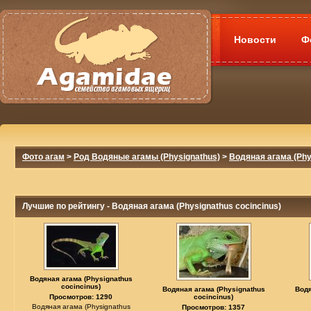
Новости
Ф
Фото агам
>
Род Водяные агамы (Physignathus)
>
Водяная агама (Phy
Лучшие по рейтингу - Водяная агама (Physignathus cocincinus)
Водяная агама (Physignathus
cocincinus)
Водяная агама (Physignathus
Водя
Просмотров: 1290
cocincinus)
Водяная агама (Physignathus
Просмотров: 1357