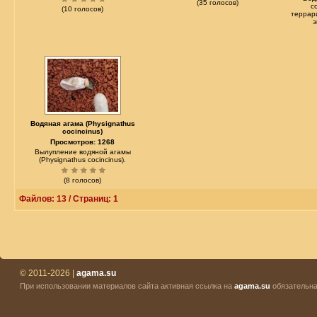
(35 голосов)
c
(10 голосов)
террар
э
Водяная агама (Physignathus
cocincinus)
Просмотров: 1268
Вылупление водяной агамы
(Physignathus cocincinus).
(8 голосов)
Файлов: 13 / Страниц: 1
© 2011-2026 |
agama.su
При использовании материалов сайта активная ссылка на
agama.su
обязательна