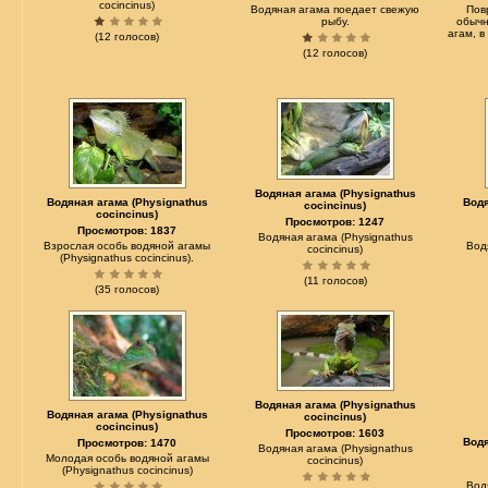
cocincinus)
Водяная агама поедает свежую
Пов
рыбу.
обычн
агам, 
(12 голосов)
(12 голосов)
Водяная агама (Physignathus
Водяная агама (Physignathus
Водя
cocincinus)
cocincinus)
Просмотров: 1247
Просмотров: 1837
Водяная агама (Physignathus
Взрослая особь водяной агамы
Вод
cocincinus)
(Physignathus cocincinus).
(11 голосов)
(35 голосов)
Водяная агама (Physignathus
Водяная агама (Physignathus
cocincinus)
cocincinus)
Просмотров: 1603
Водя
Просмотров: 1470
Водяная агама (Physignathus
Молодая особь водяной агамы
cocincinus)
(Physignathus cocincinus)
Вод