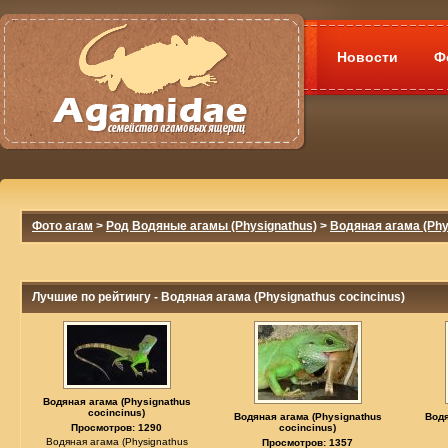
Новости
Ф
Фото агам
>
Род Водяные агамы (Physignathus)
>
Водяная агама (Phy
Лучшие по рейтингу - Водяная агама (Physignathus cocincinus)
Водяная агама (Physignathus
cocincinus)
Водяная агама (Physignathus
Водя
Просмотров: 1290
cocincinus)
Водяная агама (Physignathus
Просмотров: 1357