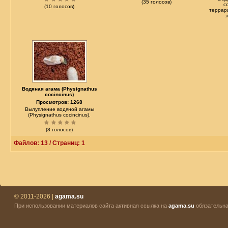
(35 голосов)
c
(10 голосов)
террар
э
Водяная агама (Physignathus
cocincinus)
Просмотров: 1268
Вылупление водяной агамы
(Physignathus cocincinus).
(8 голосов)
Файлов: 13 / Страниц: 1
© 2011-2026 |
agama.su
При использовании материалов сайта активная ссылка на
agama.su
обязательна