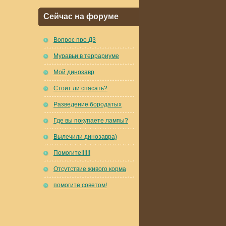
Сейчас на форуме
Вопрос про Д3
Муравьи в террариуме
Мой динозавр
Стоит ли спасать?
Разведение бородатых
Где вы покупаете лампы?
Вылечили динозавра)
Помогите!!!!!!
Отсутствие живого корма
помогите советом!