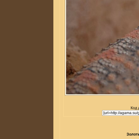
Код 
Золоти