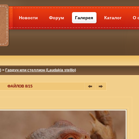
Новости
Форум
Галерея
Каталог
О 
)
>
Гардун или стеллион (Laudakia stellio)
ФАЙЛОВ 8/15