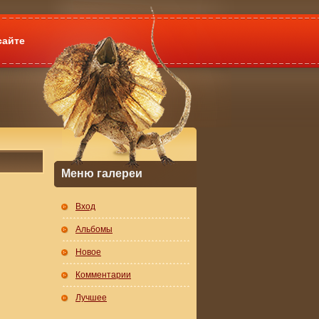
сайте
Меню галереи
Вход
Альбомы
Новое
Комментарии
Лучшее