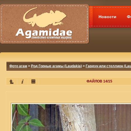
Новости
Ф
Фото агам
>
Род Горные агамы (Laudakia)
>
Гардун или стеллион (Laud
ФАЙЛОВ 14/15