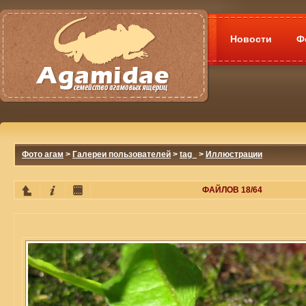
Новости
Ф
Фото агам
>
Галереи пользователей
>
tag_
>
Иллюстрации
ФАЙЛОВ 18/64