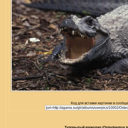
Код для вставки картинки в сообщ
Тупорылый крокодил (Osteolaemus te