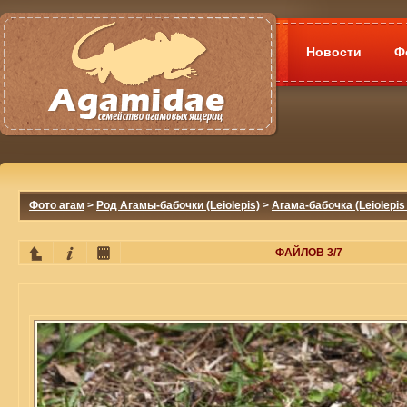
Новости
Ф
Фото агам
>
Род Агамы-бабочки (Leiolepis)
>
Агама-бабочка (Leiolepis 
ФАЙЛОВ 3/7