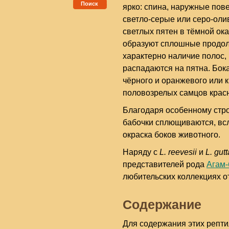
Поиск
ярко: спина, наружные пов
светло-серые или серо-оли
светлых пятен в тёмной ока
образуют сплошные продол
характерно наличие полос,
распадаются на пятна. Бо
чёрного и оранжевого или 
половозрелых самцов крас
Благодаря особенному стро
бабочки сплющиваются, всл
окраска боков животного.
Наряду с
L. reevesii
и
L. gutt
представителей рода
Агам-
любительских коллекциях о
Содержание
Для содержания этих репт