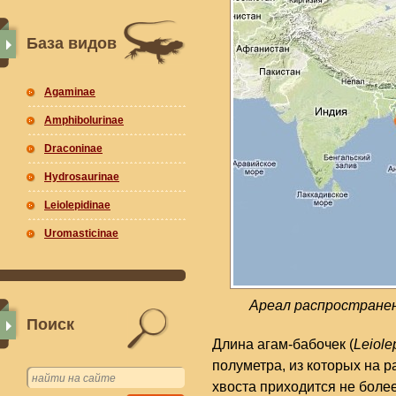
База видов
Agaminae
Amphibolurinae
Draconinae
Hydrosaurinae
Leiolepidinae
Uromasticinae
Ареал распространени
Поиск
Длина агам-бабочек (
Leiole
полуметра, из которых на 
хвоста приходится не боле