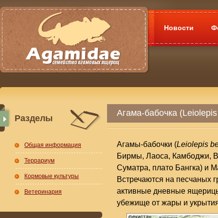
Новости
Ф
Агама-бабочка (Leiolepis 
Разделы
Агамы-бабочки (
Leiolepis be
Общая информация
Бирмы, Лаоса, Камбоджи, В
Террариум
Суматра, плато Бангка) и М
Кормовые культуры
Встречаются на песчаных г
активные дневные ящерицы 
Ветеринария
убежище от жары и укрытия