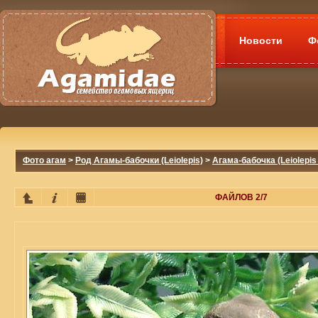
Новости
Ф
Фото агам
>
Род Агамы-бабочки (Leiolepis)
>
Агама-бабочка (Leiolepis 
ФАЙЛОВ 2/7