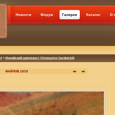
Новости
Форум
Галерея
Каталог
О 
x)
>
Индийский шипохвост (Uromastyx hardwickii)
ФАЙЛОВ 10/10