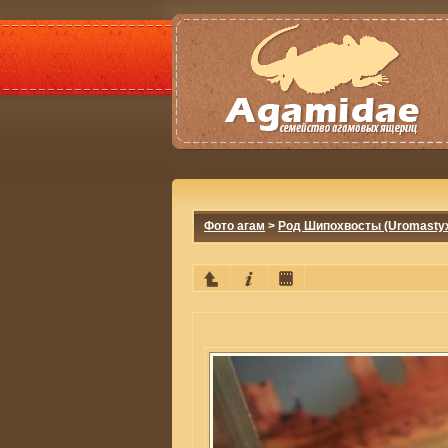
Фото агам
>
Род Шипохвосты (Uromasty