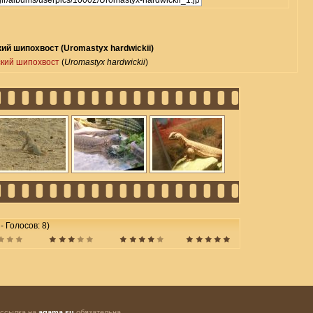
ий шипохвост (Uromastyx hardwickii)
кий шипохвост
(
Uromastyx hardwickii
)
 - Голосов: 8)
 ссылка на
agama.su
обязательна.