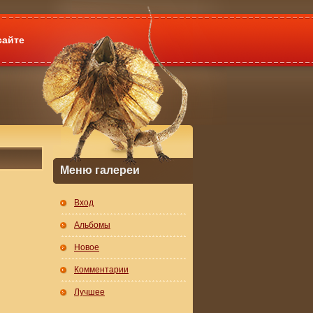
сайте
Меню галереи
Вход
Альбомы
Новое
Комментарии
Лучшее