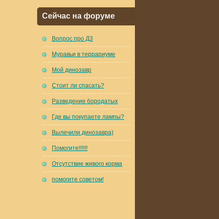
Сейчас на форуме
Вопрос про Д3
Муравьи в террариуме
Мой динозавр
Стоит ли спасать?
Разведение бородатых
Где вы покупаете лампы?
Вылечили динозавра)
Помогите!!!!!!
Отсутствие живого корма
помогите советом!