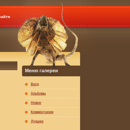
сайте
Меню галереи
Вход
Альбомы
Новое
Комментарии
Лучшее