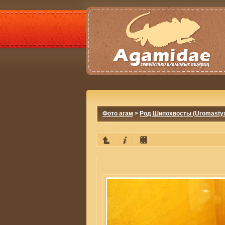
Фото агам
>
Род Шипохвосты (Uromasty