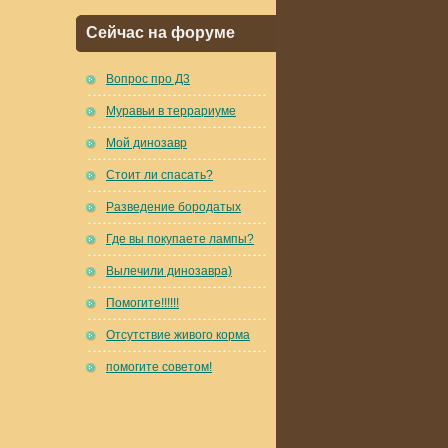
Сейчас на форуме
Вопрос про Д3
Муравьи в террариуме
Мой динозавр
Стоит ли спасать?
Разведение бородатых
Где вы покупаете лампы?
Вылечили динозавра)
Помогите!!!!!!
Отсутствие живого корма
помогите советом!