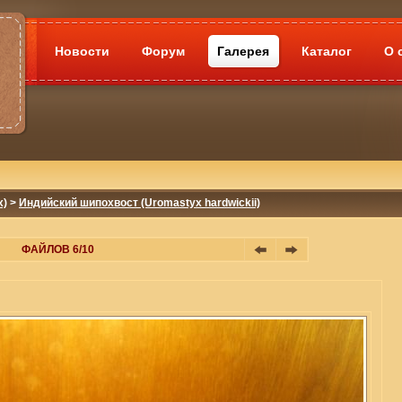
Новости
Форум
Галерея
Каталог
О 
x)
>
Индийский шипохвост (Uromastyx hardwickii)
ФАЙЛОВ 6/10