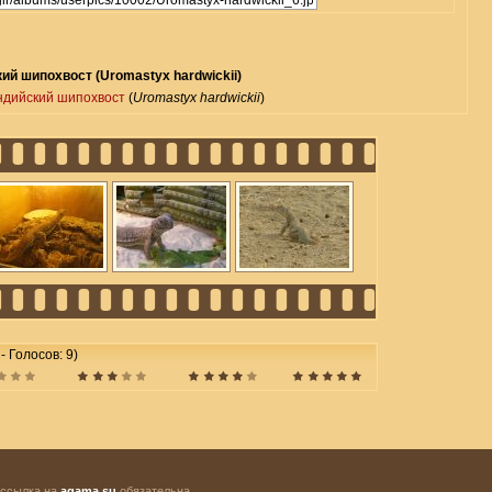
ий шипохвост (Uromastyx hardwickii)
ндийский шипохвост
(
Uromastyx hardwickii
)
 - Голосов: 9)
 ссылка на
agama.su
обязательна.