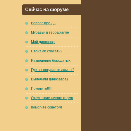
Сейчас на форуме
Вопрос про Д3
Муравьи в террариуме
Мой динозавр
Стоит ли спасать?
Разведение бородатых
Где вы покупаете лампы?
Вылечили динозавра)
Помогите!!!!!!
Отсутствие живого корма
помогите советом!