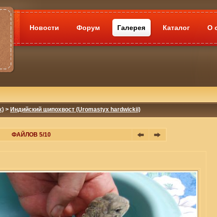
Новости
Форум
Галерея
Каталог
О 
x)
>
Индийский шипохвост (Uromastyx hardwickii)
ФАЙЛОВ 5/10