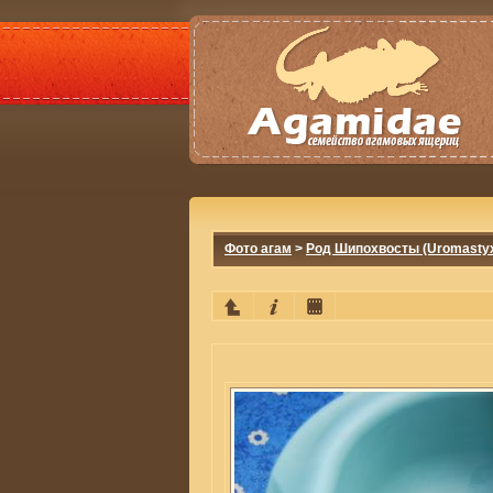
Фото агам
>
Род Шипохвосты (Uromasty