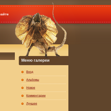
сайте
Меню галереи
Вход
Альбомы
Новое
Комментарии
Лучшее