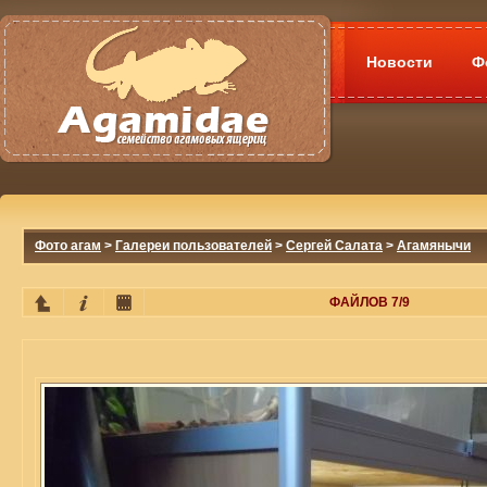
Новости
Ф
Фото агам
>
Галереи пользователей
>
Сергей Салата
>
Агамянычи
ФАЙЛОВ 7/9