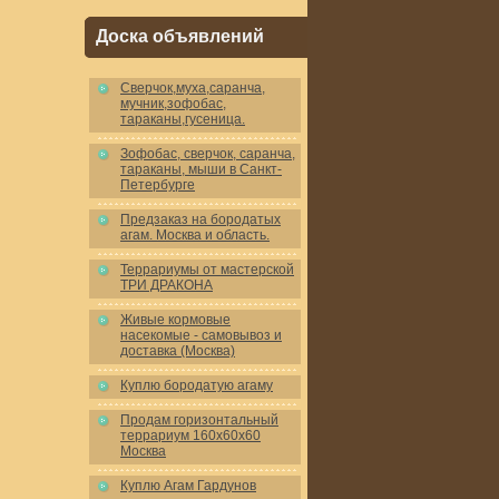
Доска объявлений
Cверчок,муха,саранча,
мучник,зофобас,
тараканы,гусеница.
Зофобас, сверчок, саранча,
тараканы, мыши в Санкт-
Петербурге
Предзаказ на бородатых
агам. Москва и область.
Террариумы от мастерской
ТРИ ДРАКОНА
Живые кормовые
насекомые - самовывоз и
доставка (Москва)
Куплю бородатую агаму
Продам горизонтальный
террариум 160x60x60
Москва
Куплю Агам Гардунов