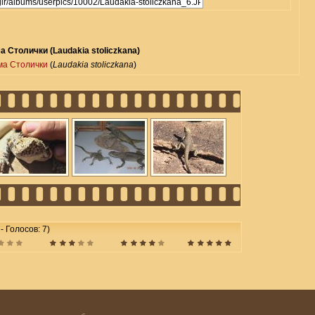
а Столички (Laudakia stoliczkana)
ма Столички
(
Laudakia stoliczkana
)
 - Голосов: 7)