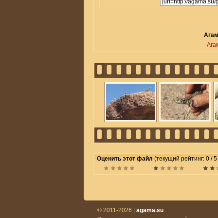
Агам
Ага
Оценить этот файл
(текущий рейтинг: 0 / 5
© 2011-2026 |
agama.su