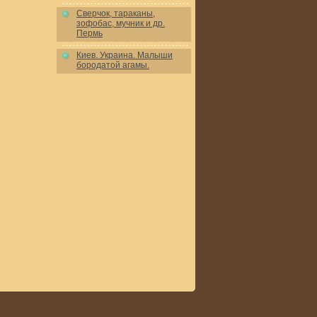
Сверчок, тараканы,
зофобас, мучник и др.
Пермь
Киев. Украина. Малыши
бородатой агамы.