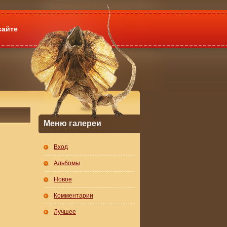
сайте
Меню галереи
Вход
Альбомы
Новое
Комментарии
Лучшее