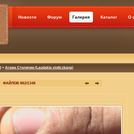
Новости
Форум
Галерея
Каталог
О 
)
>
Агама Столички (Laudakia stoliczkana)
ФАЙЛОВ 962/1346