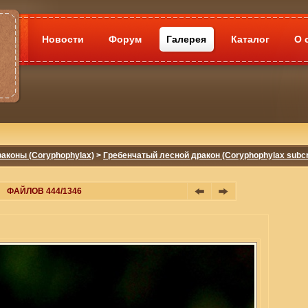
Новости
Форум
Галерея
Каталог
О 
аконы (Coryphophylax)
>
Гребенчатый лесной дракон (Coryphophylax subcr
ФАЙЛОВ 444/1346