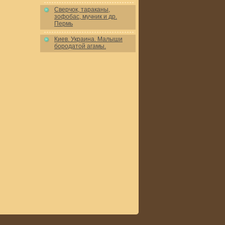
Сверчок, тараканы,
зофобас, мучник и др.
Пермь
Киев. Украина. Малыши
бородатой агамы.