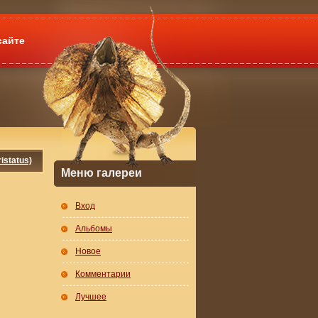
сайте
istatus)
Меню галереи
Вход
Альбомы
Новое
Комментарии
Лучшее