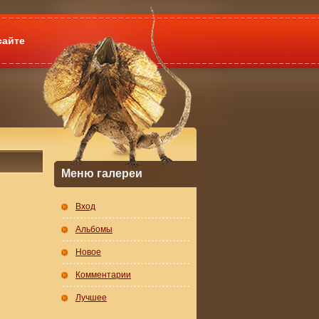
сайте
Меню галереи
Вход
Альбомы
Новое
Комментарии
Лучшее