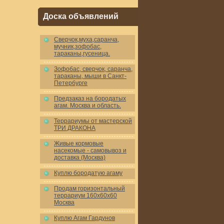
Доска объявлений
Cверчок,муха,саранча,
мучник,зофобас,
тараканы,гусеница.
Зофобас, сверчок, саранча,
тараканы, мыши в Санкт-
Петербурге
Предзаказ на бородатых
агам. Москва и область.
Террариумы от мастерской
ТРИ ДРАКОНА
Живые кормовые
насекомые - самовывоз и
доставка (Москва)
Куплю бородатую агаму
Продам горизонтальный
террариум 160x60x60
Москва
Куплю Агам Гардунов