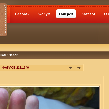
Новости
Форум
Галерея
Каталог
О 
инад
>
Чарли
ФАЙЛОВ 213/1346