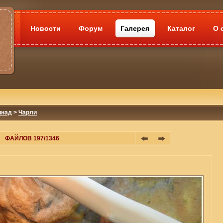
Новости
Форум
Галерея
Каталог
О 
инад
>
Чарли
ФАЙЛОВ 197/1346