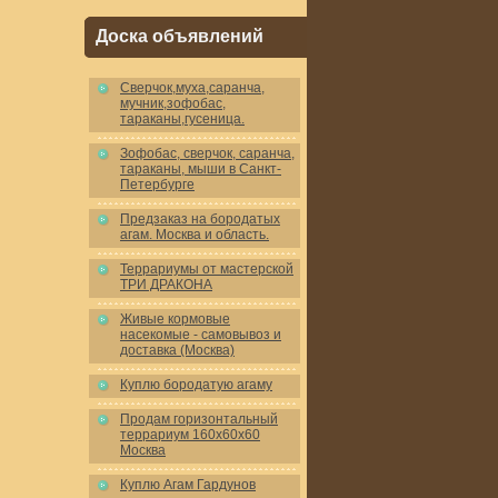
Доска объявлений
Cверчок,муха,саранча,
мучник,зофобас,
тараканы,гусеница.
Зофобас, сверчок, саранча,
тараканы, мыши в Санкт-
Петербурге
Предзаказ на бородатых
агам. Москва и область.
Террариумы от мастерской
ТРИ ДРАКОНА
Живые кормовые
насекомые - самовывоз и
доставка (Москва)
Куплю бородатую агаму
Продам горизонтальный
террариум 160x60x60
Москва
Куплю Агам Гардунов