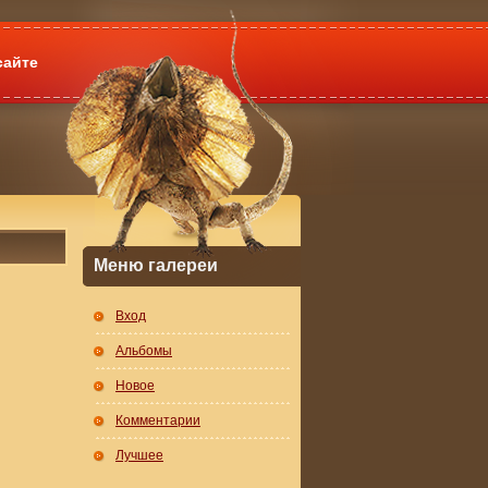
сайте
Меню галереи
Вход
Альбомы
Новое
Комментарии
Лучшее