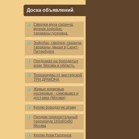
Доска объявлений
Cверчок,муха,саранча,
мучник,зофобас,
тараканы,гусеница.
Зофобас, сверчок, саранча,
тараканы, мыши в Санкт-
Петербурге
Предзаказ на бородатых
агам. Москва и область.
Террариумы от мастерской
ТРИ ДРАКОНА
Живые кормовые
насекомые - самовывоз и
доставка (Москва)
Куплю бородатую агаму
Продам горизонтальный
террариум 160x60x60
Москва
Куплю Агам Гардунов