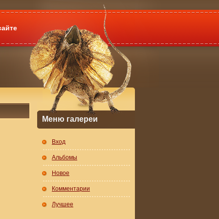
сайте
Меню галереи
Вход
Альбомы
Новое
Комментарии
Лучшее