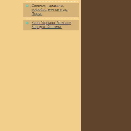
Сверчок, тараканы,
зофобас, мучник и др.
Пермь
Киев. Украина. Малыши
бородатой агамы.