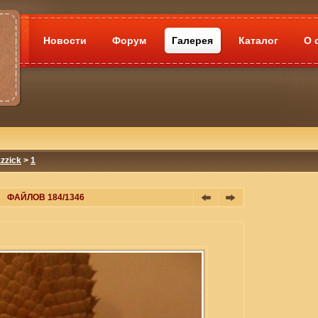
Новости
Форум
Галерея
Каталог
О 
zzick
>
1
ФАЙЛОВ 184/1346