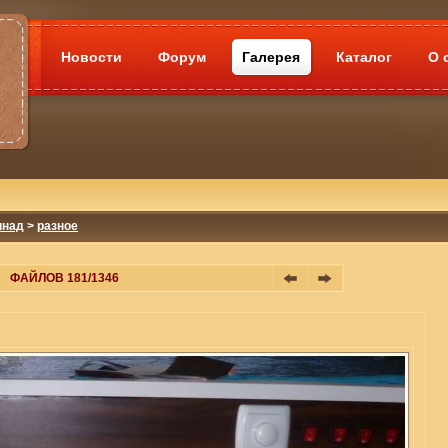
Новости
Форум
Галерея
Каталог
О 
инад
>
разное
ФАЙЛОВ 181/1346