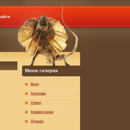
сайте
Меню галереи
Вход
Альбомы
Новое
Комментарии
Лучшее