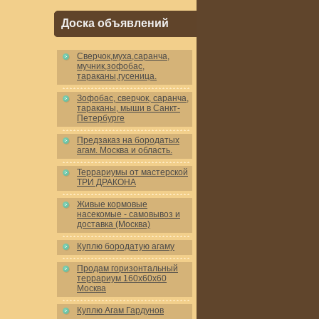
Доска объявлений
Cверчок,муха,саранча,
мучник,зофобас,
тараканы,гусеница.
Зофобас, сверчок, саранча,
тараканы, мыши в Санкт-
Петербурге
Предзаказ на бородатых
агам. Москва и область.
Террариумы от мастерской
ТРИ ДРАКОНА
Живые кормовые
насекомые - самовывоз и
доставка (Москва)
Куплю бородатую агаму
Продам горизонтальный
террариум 160x60x60
Москва
Куплю Агам Гардунов