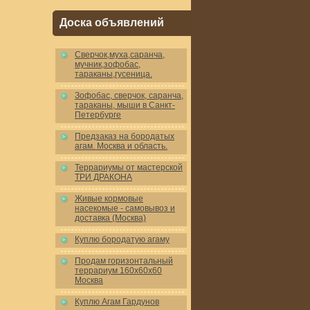
Доска объявлений
Cверчок,муха,саранча,
мучник,зофобас,
тараканы,гусеница.
Зофобас, сверчок, саранча,
тараканы, мыши в Санкт-
Петербурге
Предзаказ на бородатых
агам. Москва и область.
Террариумы от мастерской
ТРИ ДРАКОНА
Живые кормовые
насекомые - самовывоз и
доставка (Москва)
Куплю бородатую агаму
Продам горизонтальный
террариум 160x60x60
Москва
Куплю Агам Гардунов