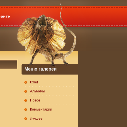
сайте
Меню галереи
Вход
Альбомы
Новое
Комментарии
Лучшее