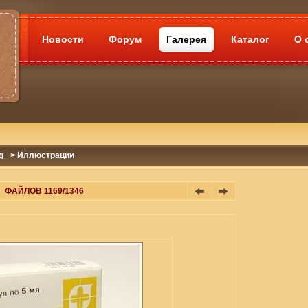
Новости
Форум
Галерея
Каталог
О 
g_
>
Иллюстрации
ФАЙЛОВ 1169/1346