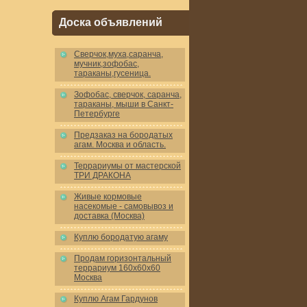
Доска объявлений
Cверчок,муха,саранча,
мучник,зофобас,
тараканы,гусеница.
Зофобас, сверчок, саранча,
тараканы, мыши в Санкт-
Петербурге
Предзаказ на бородатых
агам. Москва и область.
Террариумы от мастерской
ТРИ ДРАКОНА
Живые кормовые
насекомые - самовывоз и
доставка (Москва)
Куплю бородатую агаму
Продам горизонтальный
террариум 160x60x60
Москва
Куплю Агам Гардунов