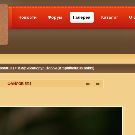
Новости
Форум
Галерея
Каталог
О 
olurus)
>
Амфиболюрус Нобби (Amphibolurus nobbi)
ФАЙЛОВ 5/11