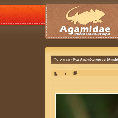
Фото агам
>
Род Амфиболюрусы (Amphib