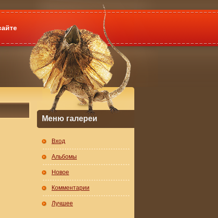
сайте
Меню галереи
Вход
Альбомы
Новое
Комментарии
Лучшее