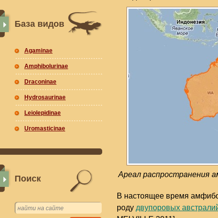
База видов
Agaminae
Amphibolurinae
Draconinae
Hydrosaurinae
Leiolepidinae
Uromasticinae
Ареал распространения ам
Поиск
В настоящее время амфибо
роду
двупоровых австралий