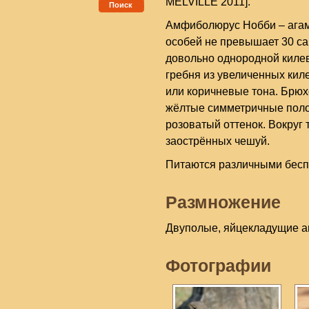
MELVILLE 2011].
Поиск
Амфиболюрус Нобби – агам
особей не превышает 30 са
довольно однородной киле
гребня из увеличенных кил
или коричневые тона. Брюх
жёлтые симметричные поло
розоватый оттенок. Вокруг
заострённых чешуй.
Питаются различными бес
Размножение
Двуполые, яйцекладущие а
Фотографии