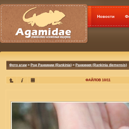
Новости
Ф
Фото агам
>
Род Ранкинии (Rankinia)
>
Ранкиния (Rankinia diemensis)
ФАЙЛОВ 10/11