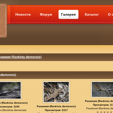
Новости
Форум
Галерея
Каталог
О 
нкиния (Rankinia diemensis)
 diemensis)
Ранкиния (Rankinia d
 (Rankinia diemensis)
Просмотров: 11
Ранкиния (Rankinia diemensis)
осмотров: 1194
Ранкиния (Rankinia di
 (Rankinia diemensis)
Просмотров: 2317