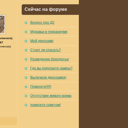
Сейчас на форуме
Вопрос про Д3
Муравьи в террариуме
iemensis)
Мой динозавр
47
emensis)
Стоит ли спасать?
Разведение бородатых
Где вы покупаете лампы?
Вылечили динозавра)
Помогите!!!!!!
Отсутствие живого корма
помогите советом!