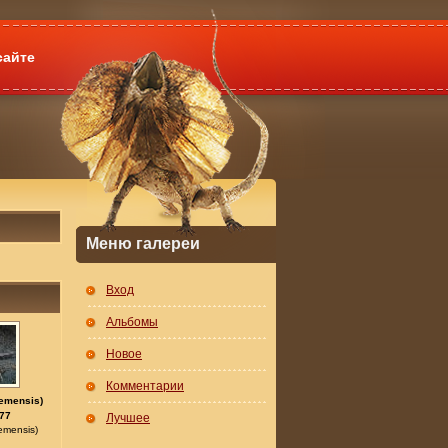
сайте
Меню галереи
Вход
Альбомы
Новое
Комментарии
iemensis)
77
Лучшее
emensis)