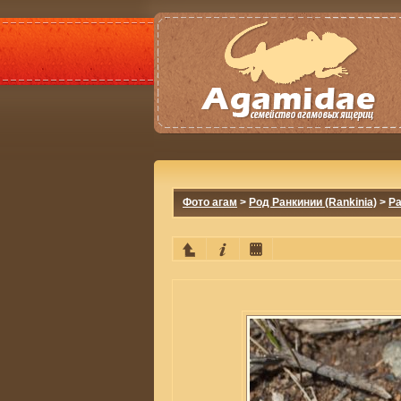
Фото агам
>
Род Ранкинии (Rankinia)
>
Ра