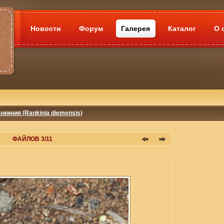
Новости
Форум
Галерея
Каталог
О 
нкиния (Rankinia diemensis)
ФАЙЛОВ 3/11