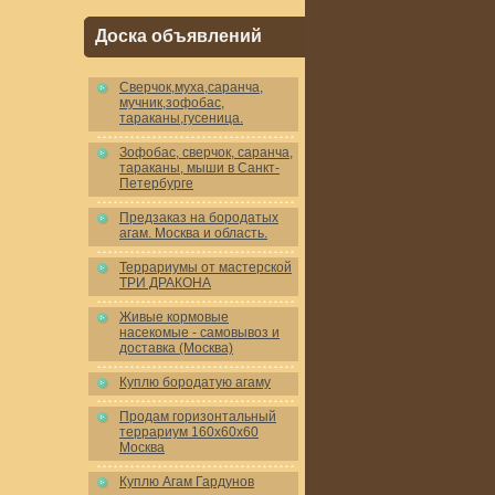
Доска объявлений
Cверчок,муха,саранча,
мучник,зофобас,
тараканы,гусеница.
Зофобас, сверчок, саранча,
тараканы, мыши в Санкт-
Петербурге
Предзаказ на бородатых
агам. Москва и область.
Террариумы от мастерской
ТРИ ДРАКОНА
Живые кормовые
насекомые - самовывоз и
доставка (Москва)
Куплю бородатую агаму
Продам горизонтальный
террариум 160x60x60
Москва
Куплю Агам Гардунов