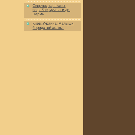
Сверчок, тараканы,
зофобас, мучник и др.
Пермь
Киев. Украина. Малыши
бородатой агамы.