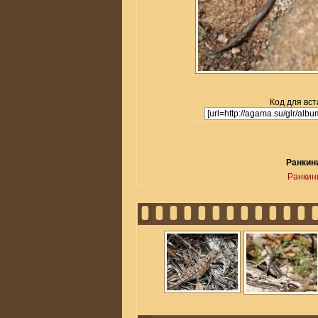
Код для вст
Ранкини
Ранкин