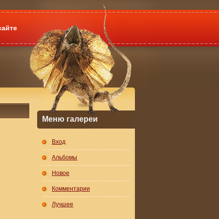
сайте
Меню галереи
Вход
Альбомы
Новое
Комментарии
Лучшее