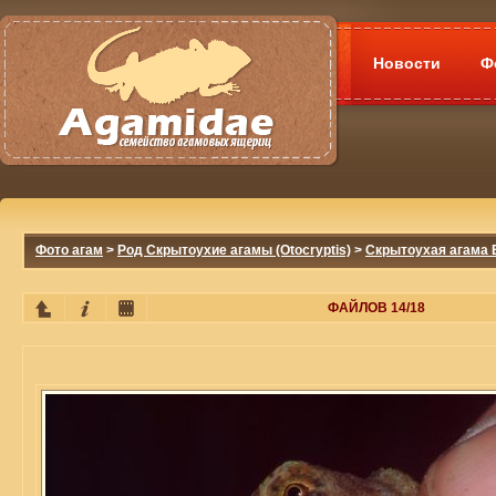
Новости
Ф
Фото агам
>
Род Скрытоухие агамы (Otocryptis)
>
Скрытоухая агама В
ФАЙЛОВ 14/18