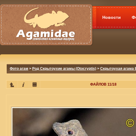
Новости
Ф
Фото агам
>
Род Скрытоухие агамы (Otocryptis)
>
Скрытоухая агама В
ФАЙЛОВ 11/18