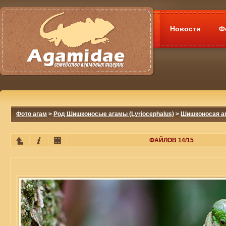
Новости
Ф
Фото агам
>
Род Шишконосые агамы (Lyriocephalus)
>
Шишконосая ага
ФАЙЛОВ 14/15