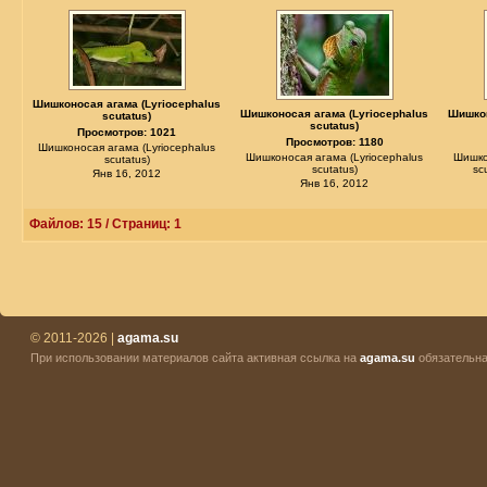
Шишконосая агама (Lyriocephalus
Шишконосая агама (Lyriocephalus
Шишкон
scutatus)
scutatus)
Просмотров: 1021
Просмотров: 1180
Шишконосая агама (Lyriocephalus
Шишконосая агама (Lyriocephalus
Шишко
scutatus)
scutatus)
sc
Янв 16, 2012
Янв 16, 2012
Файлов: 15 / Страниц: 1
© 2011-2026 |
agama.su
При использовании материалов сайта активная ссылка на
agama.su
обязательна