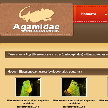
Новости
Ф
Фото агам
>
Род Шишконосые агамы (Lyriocephalus)
>
Шишконосая ага
Новое - Шишконосая агама (Lyriocephalus scutatus)
Шишконосая агама (Lyriocephalus
Шишконосая агама (Lyriocephalus
Шишкон
scutatus)
scutatus)
Просмотров: 1045
Просмотров: 1085