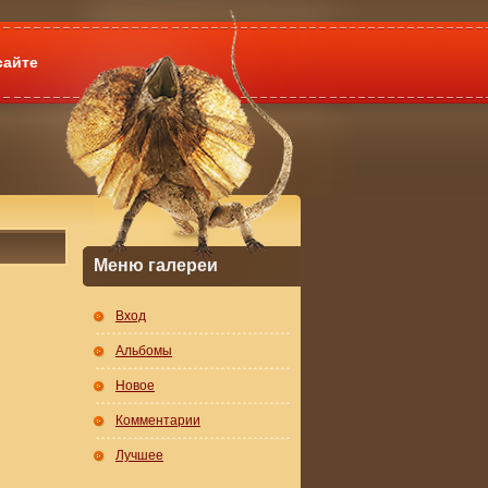
сайте
Меню галереи
Вход
Альбомы
Новое
Комментарии
Лучшее