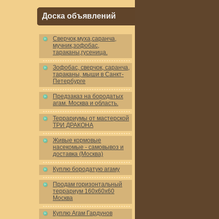
Доска объявлений
Cверчок,муха,саранча,
мучник,зофобас,
тараканы,гусеница.
Зофобас, сверчок, саранча,
тараканы, мыши в Санкт-
Петербурге
Предзаказ на бородатых
агам. Москва и область.
Террариумы от мастерской
ТРИ ДРАКОНА
Живые кормовые
насекомые - самовывоз и
доставка (Москва)
Куплю бородатую агаму
Продам горизонтальный
террариум 160x60x60
Москва
Куплю Агам Гардунов