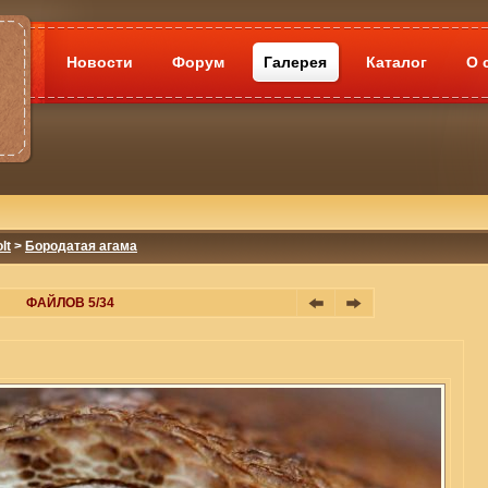
Новости
Форум
Галерея
Каталог
О 
lt
>
Бородатая агама
ФАЙЛОВ 5/34