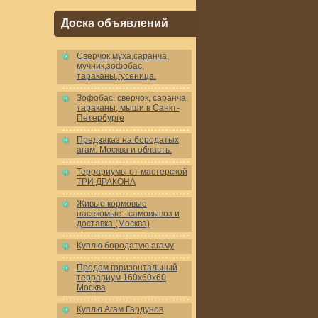
Доска объявлений
Cверчок,муха,саранча,
мучник,зофобас,
тараканы,гусеница.
Зофобас, сверчок, саранча,
тараканы, мыши в Санкт-
Петербурге
Предзаказ на бородатых
агам. Москва и область.
Террариумы от мастерской
ТРИ ДРАКОНА
Живые кормовые
насекомые - самовывоз и
доставка (Москва)
Куплю бородатую агаму
Продам горизонтальный
террариум 160x60x60
Москва
Куплю Агам Гардунов