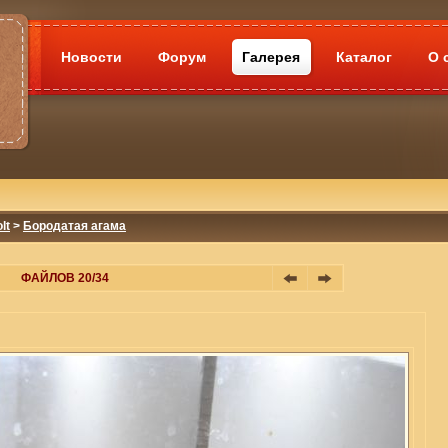
Новости
Форум
Галерея
Каталог
О 
lt
>
Бородатая агама
ФАЙЛОВ 20/34