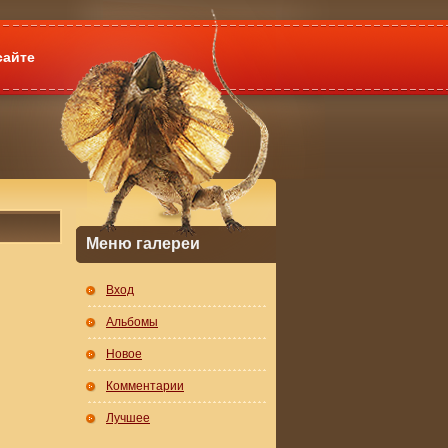
сайте
Меню галереи
Вход
Альбомы
Новое
Комментарии
Лучшее