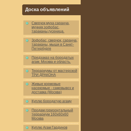
Доска объявлений
Cверчок,муха,саранча,
мучник,зофобас,
тараканы,гусеница.
Зофобас, сверчок, саранча,
тараканы, мыши в Санкт-
Петербурге
Предзаказ на бородатых
агам. Москва и область.
Террариумы от мастерской
ТРИ ДРАКОНА
Живые кормовые
насекомые - самовывоз и
доставка (Москва)
Куплю бородатую агаму
Продам горизонтальный
террариум 160x60x60
Москва
Куплю Агам Гардунов