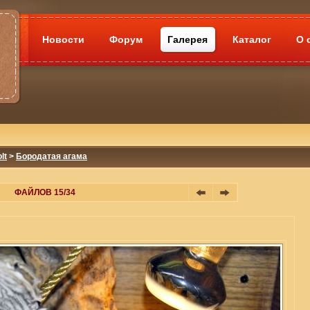
Новости
Форум
Галерея
Каталог
О 
lt
>
Бородатая агама
ФАЙЛОВ 15/34