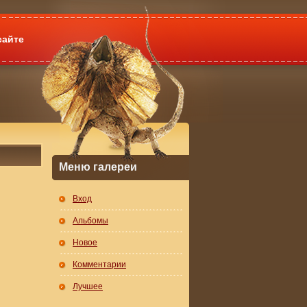
сайте
Меню галереи
Вход
Альбомы
Новое
Комментарии
Лучшее