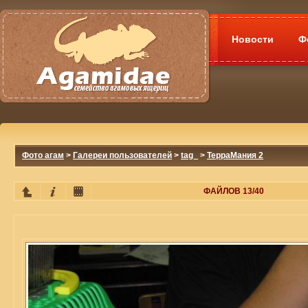
Новости
Ф
Фото агам
>
Галереи пользователей
>
tag_
>
ТерраМания 2
ФАЙЛОВ 13/40