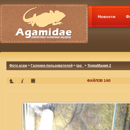
Новости
Ф
Фото агам
>
Галереи пользователей
>
tag_
>
ТерраМания 2
ФАЙЛОВ 1/40