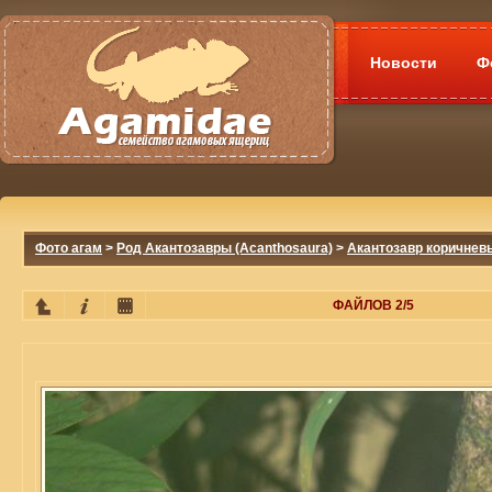
Новости
Ф
Фото агам
>
Род Акантозавры (Acanthosaura)
>
Акантозавр коричневы
ФАЙЛОВ 2/5